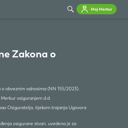
Moj Merkur
une Zakona o
a o obveznim odnosima (NN 155/2023).
 Merkur osiguranjem d.d.
ao Osiguratelja, tijekom trajanja Ugovora
đenja osigurane stvari, uvedena je za