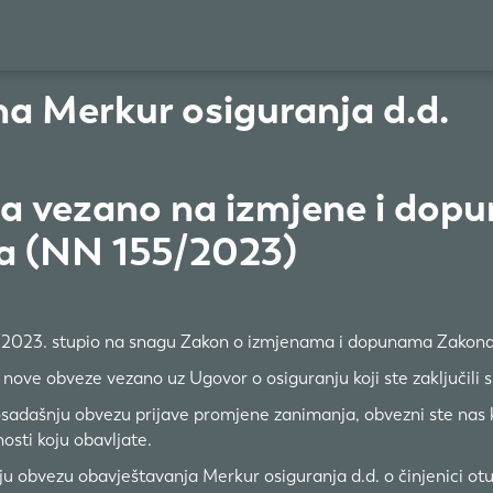
ma Merkur osiguranja d.d.
ma vezano na izmjene i dop
a (NN 155/2023)
.2023. stupio na snagu Zakon o izmjenama i dopunama Zakon
e obveze vezano uz Ugovor o osiguranju koji ste zaključili s
sadašnju obvezu prijave promjene zanimanja, obvezni ste nas k
nosti koju obavljate.
u obvezu obavještavanja Merkur osiguranja d.d. o činjenici otu