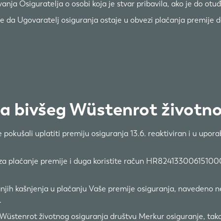
nja Osiguratelja o osobi koja je stvar pribavila, ako je do ot
 da Ugovaratelj osiguranja ostaje u obvezi plaćanja premije do
ma bivšeg Wüstenrot životn
pokušali uplatiti premiju osiguranja 13.6. reaktiviran i u upor
da za plaćanje premije i duga koristite račun HR82413300615100
jih kašnjenja u plaćanju Vaše premije osiguranja, navedeno ne
.
e Wüstenrot životnog osiguranja društvu Merkur osiguranje, t