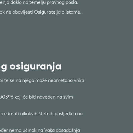
uđenja došlo na temelju pravnog posla.
k ne obavijesti Osiguratelja o istome.
og osiguranja
abi te se na njega može neometano vršiti
00396 koji će biti naveden na svim
će imati nikakvih štetnih posljedica na
akođer nema učinak na Vaša dosadašnja