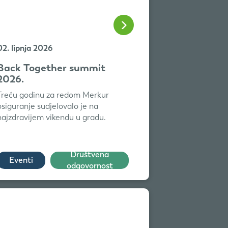
02. lipnja 2026
Back Together summit
2026.
Treću godinu za redom Merkur
osiguranje sudjelovalo je na
najzdravijem vikendu u gradu.
Društvena
Eventi
odgovornost