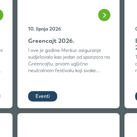
10. lipnja 2026
Greencajt 2026.
ni
I ove je godine Merkur osiguranje
sudjelovalo kao jedan od sponzora na
Greencajtu, prvom ugljično
e
neutralnom festivalu koji svake
godine okuplja inspi...
Eventi