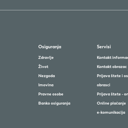
Osiguranja
Servisi
Zdravlje
Kontakt informac
Život
Kontakt obrazac
Nezgoda
Prijava štete i os
Imovina
obrasci
Pravne osobe
Prijava štete - o
Banko osiguranja
Online plaćanje
e-komunikacija