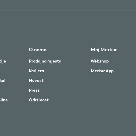
O nama
Moj Merkur
ije
Prodajna mjesta
Webshop
Karijera
Merkur App
tali
Novosti
Press
nline
Održivost