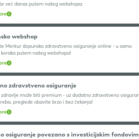
te već danas putem našeg webshopa.
ore
sko webshop
te Merkur dopunsko zdravstveno osiguranje online - u samo
o koraka putem našeg webshopa!
ore
no zdravstveno osiguranje
 zdravlje može biti premium - uz dodatno zdravstveno osiguran
reba, preglede obavite brzo i bez čekanja!
ore
o osiguranje povezano s investicijskim fondovi