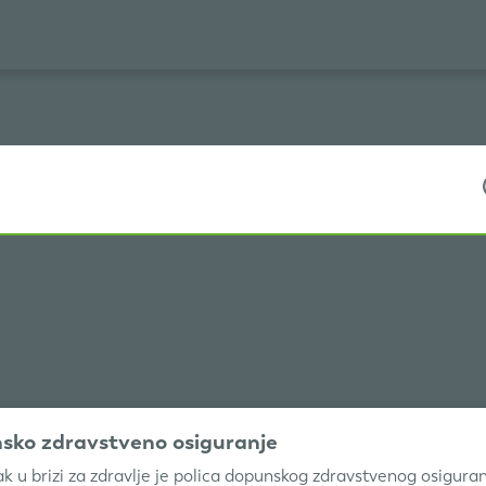
sko zdravstveno osiguranje
ak u brizi za zdravlje je polica dopunskog zdravstvenog osiguran