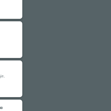
je,
ma