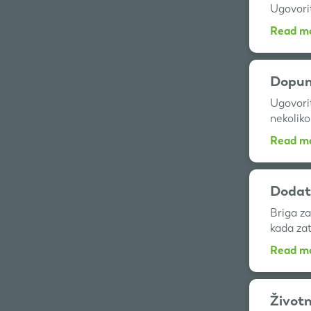
Ugovori
Read m
Dopun
Ugovori
nekolik
Read m
Dodat
Briga za
kada zat
Read m
Životn