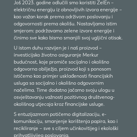
Još 2023. godine odlučili smo koristiti ZelEn –
električnu energiju iz obnovljivih izvora energije –
kao važan korak prema održivom poslovanju i
odgovornosti prema okolišu. Nastavljamo istim
smjerom: podržavamo zelene izvore energije i
činimo sve kako bismo smanjili svoj ugljični otisak.
U istom duhu razvijen je i naš proizvod –
investicijsko životno osiguranje Merkur
budućnost, koje promiče socijalno i okolišno
odgovorna obilježja, proizvod koji s ponosom
ističemo kao primjer usklađenosti financijskih
usluga sa socijalno i okolišno odgovornim
načelima. Time dodatno jačamo svoju ulogu u
osvještavanju važnosti pozitivnog društvenog-
okolišnog utjecaja kroz financijske usluge.
S entuzijazmom potičemo digitalizaciju, e-
komunikaciju, smanjenje korištenja papira, kao i
recikliranje – sve s ciljem učinkovitijeg i ekološki
prihvatljivijeg poslovanja.