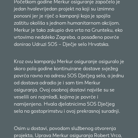
Početkom godine Merkur osiguranje započelo je
jedan hvalevrijedan projekt na koji su iznimno
ponosni jer je riječ o kampanji koja je spojila
zaštitu okoliša s jednom humanitarnom akcijom.
Merkur je tako zakupio dva vrta na Grunteku, eko
vrtovima nedaleko Zagreba, a posađeno povrće
donirao Udruzi SOS – Dječje selo Hrvatska.
Kroz ovu kampanju Merkur osiguranje osiguralo je
skoro pola godine kontinuirane dostave svježeg
povrća ravno na adresu SOS Dječjeg sela, a jednu
od dostava odradio je i sam tim Merkur
osiguranja. Ovoj osobnoj dostavi najviše su se
veselili oni najmlađi, kojima je povrće i
namijenjeno. Hvala djelatnicima SOS Dječjeg
sela na gostoprimstvu i ovoj prekrasnoj suradnji.
Osim u dostavi, povodom službenog otvorenja
projekta, Uprava Merkur osiguranja Robert Vrca,